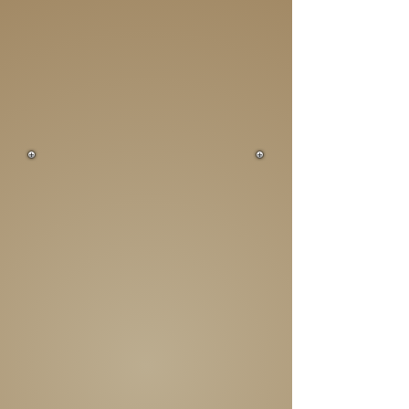
Faszination für die damit
verbundenen Geschichten,
haben mich in den letzten Jahren
besondere Momente mit der Kamera
festhalten lassen.
Egal ob zu Luft, Land oder auf dem
Wasser!